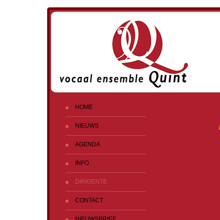
HOME
NIEUWS
AGENDA
INFO
DIRIGENTE
CONTACT
NIEUWSBRIEF