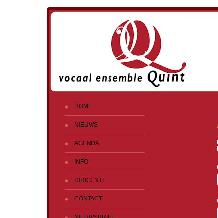
HOME
NIEUWS
AGENDA
INFO
DIRIGENTE
CONTACT
NIEUWSBRIEF