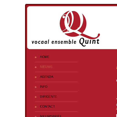
HOME
NIEUWS
AGENDA
INFO
DIRIGENTE
CONTACT
NIEUWSBRIEF